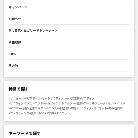
キャンペーン
›
お知らせ
›
Mio日記＜ヨガリードトレーナー＞
›
資格取得
›
TIPS
›
その他
›
特徴で探す
#リフォーマーピラティス
#マットピラティス
#PMA認定校
#ピラティス
#ピラティスインストラクター
#ヨガインストラクター
#健康
#アーユルヴェーダ
#ヨガ
#RYT200
#RYT500
#合宿
#全米ヨガアライアンス
#補助器具
#瞑想
#ピラティス
#ヨガマット
#熱中症対策
#ファスティング
#夏バテ解消
#アロマ
#ダイエット
キーワードで探す