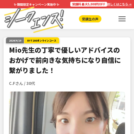
✨
✨
受講料 最大5,000円OFF
詳しくはこちら →
期間限定キャンペーン実施中
受講生の声
2024/4/19
RYT200オンラインコース
Mio先生の丁寧で優しいアドバイスの
おかげで前向きな気持ちになり自信に
繋がりました！
C.Fさん / 30代