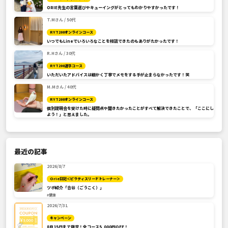
ORIE先生の言葉選びやキューイングがとってもわかりやすかったです！
T.Mさん / 50代
RYT200オンラインコース
いつでもLineでいろいろなことを相談できたのもありがたかったです！
R.Hさん / 30代
RYT200通学コース
いただいたアドバイスは細かく丁寧でメモをする手が止まらなかったです！笑
M.Mさん / 40代
RYT200オンラインコース
個別説明会を受けた時に疑問点や聞きたかったことがすべて解決できたことで、「ここにし
よう！」と思えました。
最近の記事
2026/8/7
Orie日記＜ピラティスリードトレーナー＞
ツボ紹介「合谷（ごうこく）」
#健康
2026/7/31
キャンペーン
8月15日まで限定！全コース5,000円OFF！