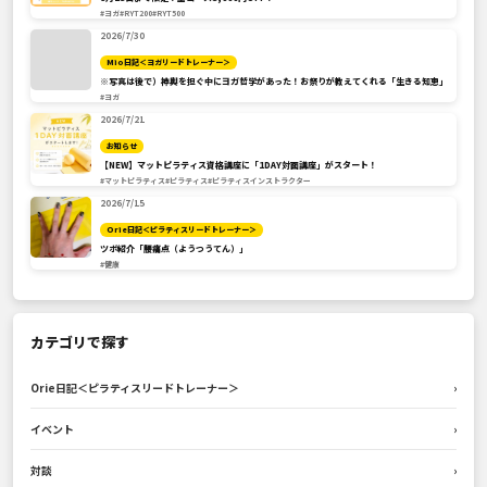
#ヨガ
#RYT200
#RYT500
2026/7/30
Mio日記＜ヨガリードトレーナー＞
※写真は後で）神輿を担ぐ中にヨガ哲学があった！お祭りが教えてくれる「生きる知恵」
#ヨガ
2026/7/21
お知らせ
【NEW】マットピラティス資格講座に「1DAY対面講座」がスタート！
#マットピラティス
#ピラティス
#ピラティスインストラクター
2026/7/15
Orie日記＜ピラティスリードトレーナー＞
ツボ紹介「腰痛点（ようつうてん）」
#健康
カテゴリで探す
Orie日記＜ピラティスリードトレーナー＞
›
イベント
›
対談
›