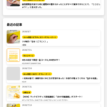
個別説明会を受けた時に疑問点や聞きたかったことがすべて解決できたことで、「ここにし
よう！」と思えました。
最近の記事
2026/8/7
Orie日記＜ピラティスリードトレーナー＞
ツボ紹介「合谷（ごうこく）」
#健康
2026/7/31
キャンペーン
8月15日まで限定！全コース5,000円OFF！
#ヨガ
#RYT200
#RYT500
2026/7/30
Mio日記＜ヨガリードトレーナー＞
※写真は後で）神輿を担ぐ中にヨガ哲学があった！お祭りが教えてくれる「生きる知恵」
#ヨガ
2026/7/21
お知らせ
【NEW】マットピラティス資格講座に「1DAY対面講座」がスタート！
#マットピラティス
#ピラティス
#ピラティスインストラクター
2026/7/15