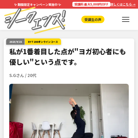
✨
✨
受講料 最大5,000円OFF
詳しくはこちら →
期間限定キャンペーン実施中
受講生の声
2023/9/15
RYT200オンラインコース
私が1番着目した点が"ヨガ初心者にも
優しい"という点です。
S.Gさん / 20代