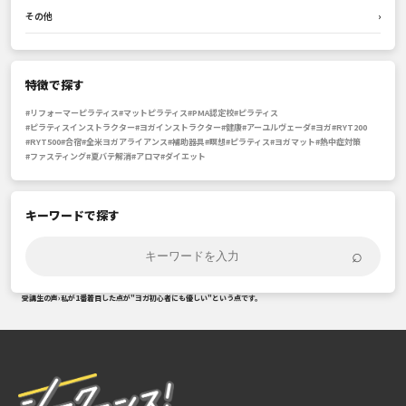
その他
›
特徴で探す
#リフォーマーピラティス
#マットピラティス
#PMA認定校
#ピラティス
#ピラティスインストラクター
#ヨガインストラクター
#健康
#アーユルヴェーダ
#ヨガ
#RYT200
#RYT500
#合宿
#全米ヨガアライアンス
#補助器具
#瞑想
#ピラティス
#ヨガマット
#熱中症対策
#ファスティング
#夏バテ解消
#アロマ
#ダイエット
キーワードで探す
⌕
受講生の声
›
私が1番着目した点が"ヨガ初心者にも優しい"という点です。