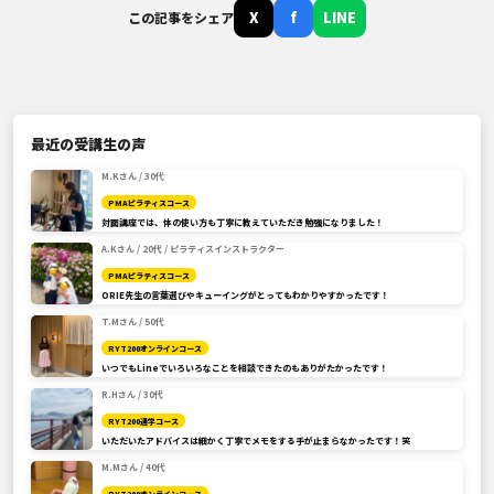
X
f
LINE
この記事をシェア
最近の受講生の声
M.Kさん / 30代
PMAピラティスコース
対面講座では、体の使い方も丁寧に教えていただき勉強になりました！
A.Kさん / 20代 / ピラティスインストラクター
PMAピラティスコース
ORIE先生の言葉選びやキューイングがとってもわかりやすかったです！
T.Mさん / 50代
RYT200オンラインコース
いつでもLineでいろいろなことを相談できたのもありがたかったです！
R.Hさん / 30代
RYT200通学コース
いただいたアドバイスは細かく丁寧でメモをする手が止まらなかったです！笑
M.Mさん / 40代
RYT200オンラインコース