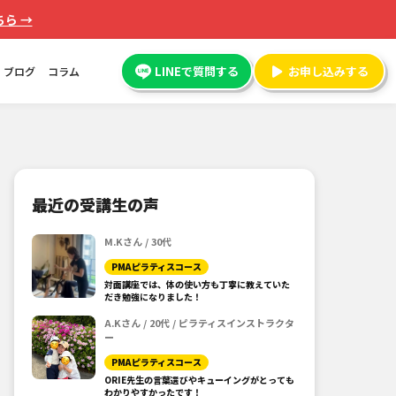
ら →
LINEで質問する
お申し込みする
ブログ
コラム
最近の受講生の声
M.Kさん / 30代
PMAピラティスコース
対面講座では、体の使い方も丁寧に教えていた
だき勉強になりました！
A.Kさん / 20代 / ピラティスインストラクタ
ー
PMAピラティスコース
ORIE先生の言葉選びやキューイングがとっても
わかりやすかったです！