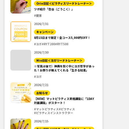
Orie日記＜ピラティスリードトレーナー＞
ツボ紹介「合谷（ごうこく）」
#健康
2026/7/31
キャンペーン
8月15日まで限定！全コース5,000円OFF！
#ヨガ
#RYT200
#RYT500
2026/7/30
Mio日記＜ヨガリードトレーナー＞
※写真は後で）神輿を担ぐ中にヨガ哲学があっ
た！お祭りが教えてくれる「生きる知恵」
#ヨガ
2026/7/21
お知らせ
【NEW】マットピラティス資格講座に「1DAY
対面講座」がスタート！
#マットピラティス
#ピラティス
#ピラティスインストラクター
2026/7/15