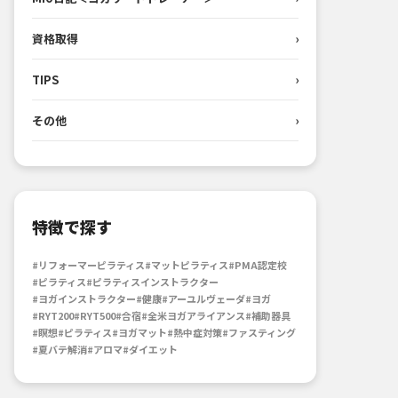
資格取得
›
TIPS
›
その他
›
特徴で探す
#リフォーマーピラティス
#マットピラティス
#PMA認定校
#ピラティス
#ピラティスインストラクター
#ヨガインストラクター
#健康
#アーユルヴェーダ
#ヨガ
#RYT200
#RYT500
#合宿
#全米ヨガアライアンス
#補助器具
#瞑想
#ピラティス
#ヨガマット
#熱中症対策
#ファスティング
#夏バテ解消
#アロマ
#ダイエット