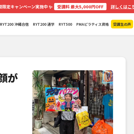
✨
間限定キャンペーン実施中
受講料 最大5,000円OFF
詳しくはこち
RYT200 沖縄合宿
RYT200 通学
RYT500
PMAピラティス資格
受講生の声
顔が