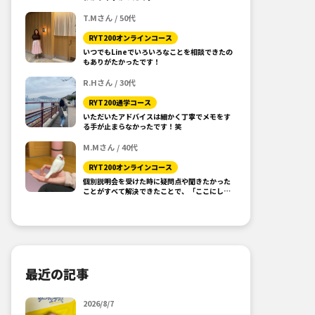
T.Mさん / 50代
RYT200オンラインコース
いつでもLineでいろいろなことを相談できたの
もありがたかったです！
R.Hさん / 30代
RYT200通学コース
いただいたアドバイスは細かく丁寧でメモをす
る手が止まらなかったです！笑
M.Mさん / 40代
RYT200オンラインコース
個別説明会を受けた時に疑問点や聞きたかった
ことがすべて解決できたことで、「ここにしよ
う！」と思えました。
最近の記事
2026/8/7