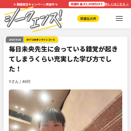
✨
✨
受講料 最大5,000円OFF
詳しくはこちら →
期間限定キャンペーン実施中
受講生の声
2023/9/26
RYT200オンラインコース
毎日未央先生に会っている錯覚が起き
てしまうくらい充実した学び方でし
た！
Yさん / 40代