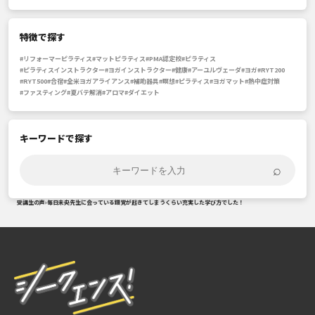
特徴で探す
#リフォーマーピラティス
#マットピラティス
#PMA認定校
#ピラティス
#ピラティスインストラクター
#ヨガインストラクター
#健康
#アーユルヴェーダ
#ヨガ
#RYT200
#RYT500
#合宿
#全米ヨガアライアンス
#補助器具
#瞑想
#ピラティス
#ヨガマット
#熱中症対策
#ファスティング
#夏バテ解消
#アロマ
#ダイエット
キーワードで探す
⌕
受講生の声
›
毎日未央先生に会っている錯覚が起きてしまうくらい充実した学び方でした！