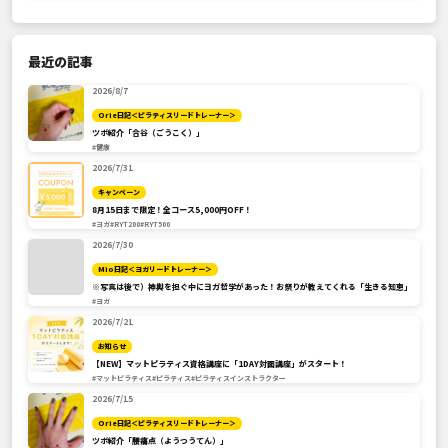
最近の記事
2026/8/7
Orie日記＜ピラティスリードトレーナー＞
ツボ紹介「合谷（ごうこく）」
#健康
2026/7/31
キャンペーン
8月15日まで限定！全コース5,000円OFF！
#ヨガ
#RYT200
#RYT500
2026/7/30
Mio日記＜ヨガリードトレーナー＞
※写真は後で）神輿を担ぐ中にヨガ哲学があった！お祭りが教えてくれる「生きる知恵」
#ヨガ
2026/7/21
お知らせ
【NEW】マットピラティス資格講座に「1DAY対面講座」がスタート！
#マットピラティス
#ピラティス
#ピラティスインストラクター
2026/7/15
Orie日記＜ピラティスリードトレーナー＞
ツボ紹介「腰痛点（ようつうてん）」