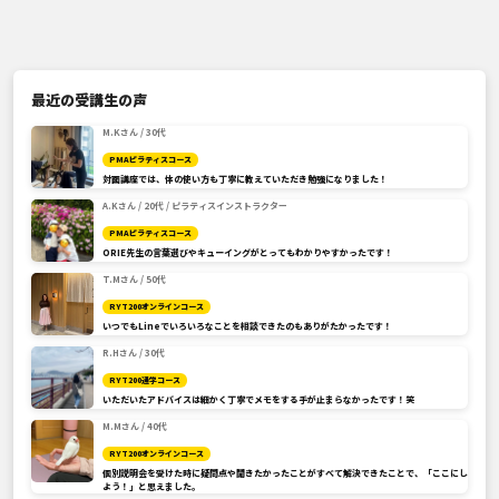
最近の受講生の声
M.Kさん / 30代
PMAピラティスコース
対面講座では、体の使い方も丁寧に教えていただき勉強になりました！
A.Kさん / 20代 / ピラティスインストラクター
PMAピラティスコース
ORIE先生の言葉選びやキューイングがとってもわかりやすかったです！
T.Mさん / 50代
RYT200オンラインコース
いつでもLineでいろいろなことを相談できたのもありがたかったです！
R.Hさん / 30代
RYT200通学コース
いただいたアドバイスは細かく丁寧でメモをする手が止まらなかったです！笑
M.Mさん / 40代
RYT200オンラインコース
個別説明会を受けた時に疑問点や聞きたかったことがすべて解決できたことで、「ここにし
よう！」と思えました。