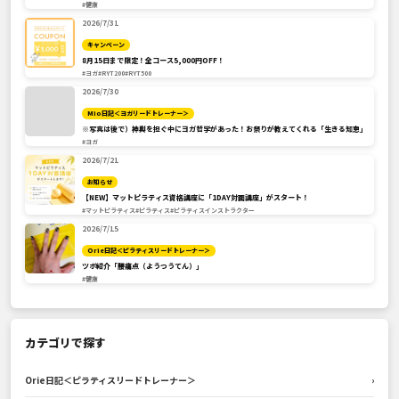
#健康
2026/7/31
キャンペーン
8月15日まで限定！全コース5,000円OFF！
#ヨガ
#RYT200
#RYT500
2026/7/30
Mio日記＜ヨガリードトレーナー＞
※写真は後で）神輿を担ぐ中にヨガ哲学があった！お祭りが教えてくれる「生きる知恵」
#ヨガ
2026/7/21
お知らせ
【NEW】マットピラティス資格講座に「1DAY対面講座」がスタート！
#マットピラティス
#ピラティス
#ピラティスインストラクター
2026/7/15
Orie日記＜ピラティスリードトレーナー＞
ツボ紹介「腰痛点（ようつうてん）」
#健康
カテゴリで探す
Orie日記＜ピラティスリードトレーナー＞
›