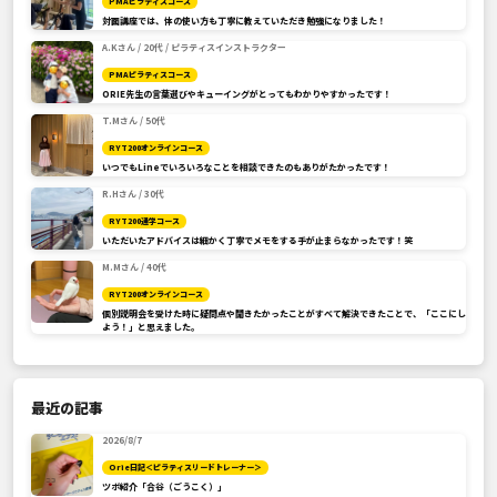
PMAピラティスコース
対面講座では、体の使い方も丁寧に教えていただき勉強になりました！
A.Kさん / 20代 / ピラティスインストラクター
PMAピラティスコース
ORIE先生の言葉選びやキューイングがとってもわかりやすかったです！
T.Mさん / 50代
RYT200オンラインコース
いつでもLineでいろいろなことを相談できたのもありがたかったです！
R.Hさん / 30代
RYT200通学コース
いただいたアドバイスは細かく丁寧でメモをする手が止まらなかったです！笑
M.Mさん / 40代
RYT200オンラインコース
個別説明会を受けた時に疑問点や聞きたかったことがすべて解決できたことで、「ここにし
よう！」と思えました。
最近の記事
2026/8/7
Orie日記＜ピラティスリードトレーナー＞
ツボ紹介「合谷（ごうこく）」