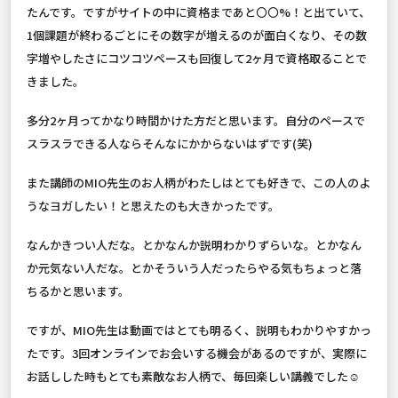
たんです。ですがサイトの中に資格まであと〇〇%！と出ていて、
1個課題が終わるごとにその数字が増えるのが面白くなり、その数
字増やしたさにコツコツペースも回復して2ヶ月で資格取ることで
きました。
多分2ヶ月ってかなり時間かけた方だと思います。自分のペースで
スラスラできる人ならそんなにかからないはずです(笑)
また講師のMIO先生のお人柄がわたしはとても好きで、この人のよ
うなヨガしたい！と思えたのも大きかったです。
なんかきつい人だな。とかなんか説明わかりずらいな。とかなん
か元気ない人だな。とかそういう人だったらやる気もちょっと落
ちるかと思います。
ですが、MIO先生は動画ではとても明るく、説明もわかりやすかっ
たです。3回オンラインでお会いする機会があるのですが、実際に
お話しした時もとても素敵なお人柄で、毎回楽しい講義でした☺️