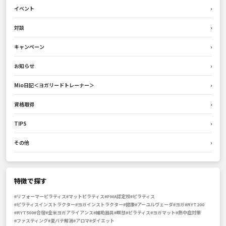
イベント
›
対談
›
キャンペーン
›
お知らせ
›
Mio日記＜ヨガリードトレーナー＞
›
資格取得
›
TIPS
›
その他
›
特徴で探す
#リフォーマーピラティス
#マットピラティス
#PMA認定校
#ピラティス
#ピラティスインストラクター
#ヨガインストラクター
#健康
#アーユルヴェーダ
#ヨガ
#RYT200
#RYT500
#合宿
#全米ヨガアライアンス
#補助器具
#瞑想
#ピラティス
#ヨガマット
#熱中症対策
#ファスティング
#夏バテ解消
#アロマ
#ダイエット