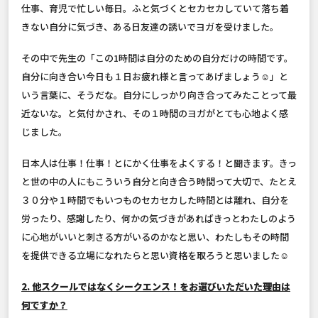
仕事、育児で忙しい毎日。ふと気づくとセカセカしていて落ち着
きない自分に気づき、ある日友達の誘いでヨガを受けました。
その中で先生の「この1時間は自分のための自分だけの時間です。
自分に向き合い今日も１日お疲れ様と言ってあげましょう☺️」と
いう言葉に、そうだな。自分にしっかり向き合ってみたことって最
近ないな。と気付かされ、その１時間のヨガがとても心地よく感
じました。
日本人は仕事！仕事！とにかく仕事をよくする！と聞きます。きっ
と世の中の人にもこういう自分と向き合う時間って大切で、たとえ
３０分や１時間でもいつものセカセカした時間とは離れ、自分を
労ったり、感謝したり、何かの気づきがあればきっとわたしのよう
に心地がいいと刺さる方がいるのかなと思い、わたしもその時間
を提供できる立場になれたらと思い資格を取ろうと思いました☺️
2. 他スクールではなくシークエンス！をお選びいただいた理由は
何ですか？