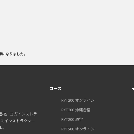
手になりました。
コース
RYT200 オンライン
RYT200 沖縄合宿
盟校。ヨガインストラ
RYT200 通学
ティスインストラクター
ル。
RYT500 オンライン