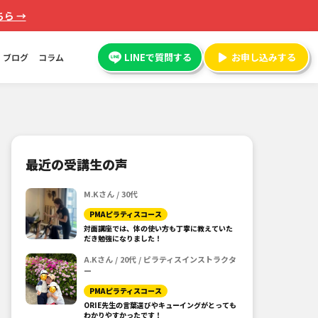
ら →
LINEで質問する
お申し込みする
ブログ
コラム
最近の受講生の声
M.Kさん / 30代
PMAピラティスコース
対面講座では、体の使い方も丁寧に教えていた
だき勉強になりました！
A.Kさん / 20代 / ピラティスインストラクタ
ー
PMAピラティスコース
ORIE先生の言葉選びやキューイングがとっても
わかりやすかったです！