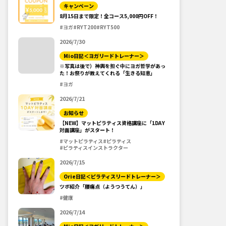
キャンペーン
8月15日まで限定！全コース5,000円OFF！
#ヨガ
#RYT200
#RYT500
2026/7/30
Mio日記＜ヨガリードトレーナー＞
※写真は後で）神輿を担ぐ中にヨガ哲学があっ
た！お祭りが教えてくれる「生きる知恵」
#ヨガ
2026/7/21
お知らせ
【NEW】マットピラティス資格講座に「1DAY
対面講座」がスタート！
#マットピラティス
#ピラティス
#ピラティスインストラクター
2026/7/15
Orie日記＜ピラティスリードトレーナー＞
ツボ紹介「腰痛点（ようつうてん）」
#健康
2026/7/14