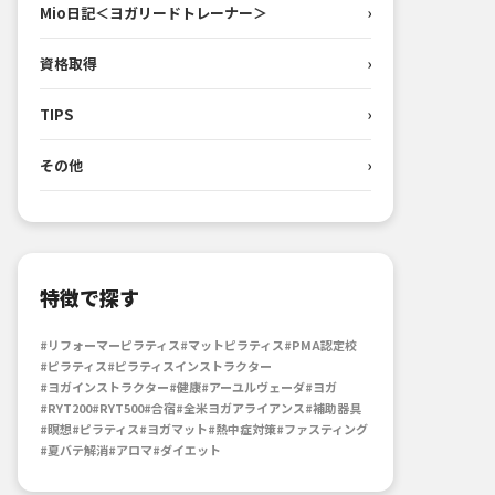
Mio日記＜ヨガリードトレーナー＞
›
資格取得
›
TIPS
›
その他
›
特徴で探す
#リフォーマーピラティス
#マットピラティス
#PMA認定校
#ピラティス
#ピラティスインストラクター
#ヨガインストラクター
#健康
#アーユルヴェーダ
#ヨガ
#RYT200
#RYT500
#合宿
#全米ヨガアライアンス
#補助器具
#瞑想
#ピラティス
#ヨガマット
#熱中症対策
#ファスティング
#夏バテ解消
#アロマ
#ダイエット