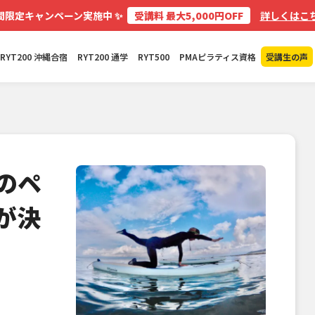
✨
間限定キャンペーン実施中
受講料 最大5,000円OFF
詳しくはこち
RYT200 沖縄合宿
RYT200 通学
RYT500
PMAピラティス資格
受講生の声
のペ
が決