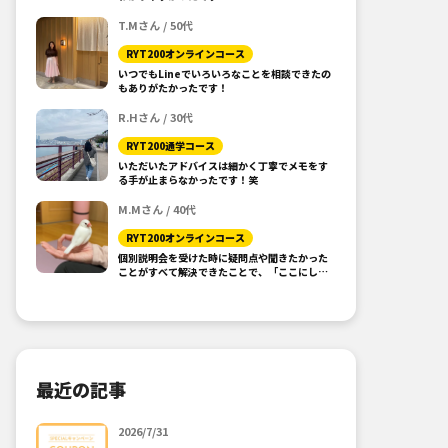
T.Mさん / 50代
RYT200オンラインコース
いつでもLineでいろいろなことを相談できたの
もありがたかったです！
R.Hさん / 30代
RYT200通学コース
いただいたアドバイスは細かく丁寧でメモをす
る手が止まらなかったです！笑
M.Mさん / 40代
RYT200オンラインコース
個別説明会を受けた時に疑問点や聞きたかった
ことがすべて解決できたことで、「ここにしよ
う！」と思えました。
最近の記事
2026/7/31