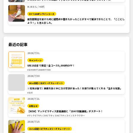
M.Mさん / 40代
RYT200オンラインコース
個別説明会を受けた時に疑問点や聞きたかったことがすべて解決できたことで、「ここにし
よう！」と思えました。
最近の記事
2026/7/31
キャンペーン
8月15日まで限定！全コース5,000円OFF！
#ヨガ
#RYT200
#RYT500
2026/7/30
Mio日記＜ヨガリードトレーナー＞
※写真は後で）神輿を担ぐ中にヨガ哲学があった！お祭りが教えてくれる「生きる知恵」
#ヨガ
2026/7/21
お知らせ
【NEW】マットピラティス資格講座に「1DAY対面講座」がスタート！
#マットピラティス
#ピラティス
#ピラティスインストラクター
2026/7/15
Orie日記＜ピラティスリードトレーナー＞