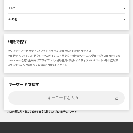
TIPS
›
その他
›
特徴で探す
#リフォーマーピラティス
#マットピラティス
#PMA認定校
#ピラティス
#ピラティスインストラクター
#ヨガインストラクター
#健康
#アーユルヴェーダ
#ヨガ
#RYT200
#RYT500
#合宿
#全米ヨガアライアンス
#補助器具
#瞑想
#ピラティス
#ヨガマット
#熱中症対策
#ファスティング
#夏バテ解消
#アロマ
#ダイエット
キーワードで探す
⌕
ブログ
›
肩こり・首こり改善！日常に取り入れたい簡単セルフケア