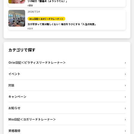
ツボ紹介「腰痛点（ようつうてん）」
#健康
2026/7/14
Mio日記＜ヨガリードトレーナー＞
ヨガ哲学って実は難しくない！毎日をラクにする「人生の知恵」
#ヨガ
カテゴリで探す
Orie日記＜ピラティスリードトレーナー＞
›
イベント
›
対談
›
キャンペーン
›
お知らせ
›
Mio日記＜ヨガリードトレーナー＞
›
資格取得
›