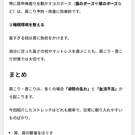
特に肩甲骨周りを動かすヨガポーズ（
猫のポーズ
や
鷲のポーズ
な
ど）は、肩こり予防・改善に効果的です。
③睡眠環境を整える
高すぎる枕は首に負担をかけます。
自分に合った高さの枕やマットレスを選ぶことも、肩こり・首こ
り対策では大切です。
まとめ
肩こり・首こりは、多くの場合
「姿勢の乱れ」
と
「血流不足」
か
ら起こります。
今回紹介したストレッチはどれも簡単で、日常に取り入れやすい
ものばかり。
首、肩の緊張をほぐす