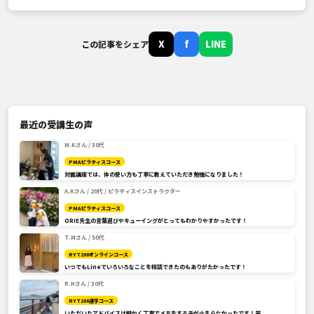
X
f
LINE
この記事をシェア
最近の受講生の声
M.Kさん / 30代
PMAピラティスコース
対面講座では、体の使い方も丁寧に教えていただき勉強になりました！
A.Kさん / 20代 / ピラティスインストラクター
PMAピラティスコース
ORIE先生の言葉選びやキューイングがとってもわかりやすかったです！
T.Mさん / 50代
RYT200オンラインコース
いつでもLineでいろいろなことを相談できたのもありがたかったです！
R.Hさん / 30代
RYT200通学コース
いただいたアドバイスは細かく丁寧でメモをする手が止まらなかったです！笑