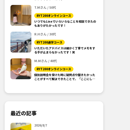
T.Mさん / 50代
RYT200オンラインコース
いつでもLineでいろいろなことを相談できたの
もありがたかったです！
R.Hさん / 30代
RYT200通学コース
いただいたアドバイスは細かく丁寧でメモをす
る手が止まらなかったです！笑
M.Mさん / 40代
RYT200オンラインコース
個別説明会を受けた時に疑問点や聞きたかった
ことがすべて解決できたことで、「ここにしよ
う！」と思えました。
最近の記事
2026/8/7