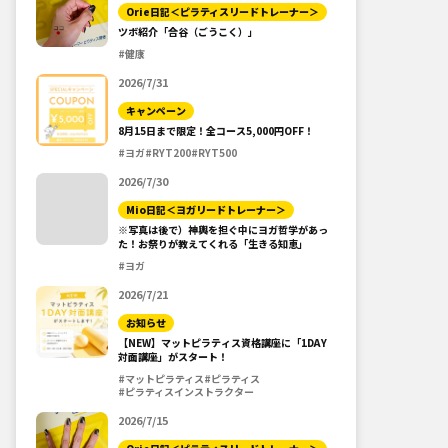
Orie日記＜ピラティスリードトレーナー＞
ツボ紹介「合谷（ごうこく）」
#健康
2026/7/31
キャンペーン
8月15日まで限定！全コース5,000円OFF！
#ヨガ
#RYT200
#RYT500
2026/7/30
Mio日記＜ヨガリードトレーナー＞
※写真は後で）神輿を担ぐ中にヨガ哲学があっ
た！お祭りが教えてくれる「生きる知恵」
#ヨガ
2026/7/21
お知らせ
【NEW】マットピラティス資格講座に「1DAY
対面講座」がスタート！
#マットピラティス
#ピラティス
#ピラティスインストラクター
2026/7/15