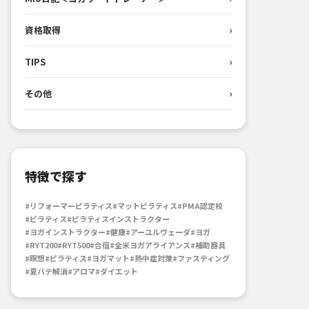
資格取得
›
TIPS
›
その他
›
特徴で探す
#リフォーマーピラティス
#マットピラティス
#PMA認定校
#ピラティス
#ピラティスインストラクター
#ヨガインストラクター
#健康
#アーユルヴェーダ
#ヨガ
#RYT200
#RYT500
#合宿
#全米ヨガアライアンス
#補助器具
#瞑想
#ピラティス
#ヨガマット
#熱中症対策
#ファスティング
#夏バテ解消
#アロマ
#ダイエット