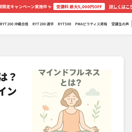
✨
間限定キャンペーン実施中
受講料 最大5,000円OFF
詳しくはこち
RYT200 沖縄合宿
RYT200 通学
RYT500
PMAピラティス資格
受講生の声
は？
イン