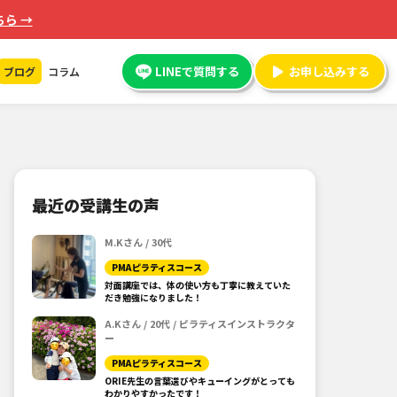
ら →
LINEで質問する
お申し込みする
ブログ
コラム
最近の受講生の声
M.Kさん / 30代
PMAピラティスコース
対面講座では、体の使い方も丁寧に教えていた
だき勉強になりました！
A.Kさん / 20代 / ピラティスインストラクタ
ー
PMAピラティスコース
ORIE先生の言葉選びやキューイングがとっても
わかりやすかったです！