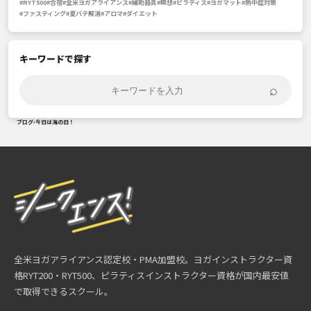
#RYT500
#合宿
#全米ヨガアライアンス
#補助器具
#瞑想
#ピラティス
#ヨガマット
#熱中症対策
#ファスティング
#夏バテ解消
#アロマ
#ダイエット
キーワードで探す
⌕
ブログ
›
今日は海の日！
全米ヨガアライアンス認定校・PMA加盟校。ヨガインストラクター資
格RYT200・RYT500、ピラティスインストラクター資格が国内最安値
で取得できるスクール。