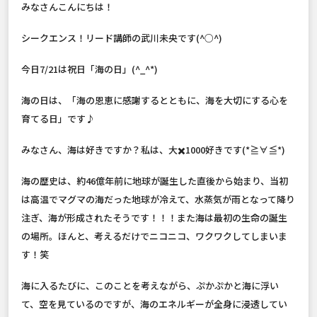
みなさんこんにちは！
シークエンス！リード講師の武川未央です(^○^)
今日7/21は祝日「海の日」(^_^*)
海の日は、「海の恩恵に感謝するとともに、海を大切にする心を
育てる日」です♪
みなさん、海は好きですか？私は、大✖️1000好きです(*≧∀≦*)
海の歴史は、約46億年前に地球が誕生した直後から始まり、当初
は高温でマグマの海だった地球が冷えて、水蒸気が雨となって降り
注ぎ、海が形成されたそうです！！！また海は最初の生命の誕生
の場所。ほんと、考えるだけでニコニコ、ワクワクしてしまいま
す！笑
海に入るたびに、このことを考えながら、ぷかぷかと海に浮い
て、空を見ているのですが、海のエネルギーが全身に浸透してい