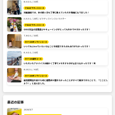
M.Kさん / 30代
PMAピラティスコース
対面講座では、体の使い方も丁寧に教えていただき勉強になりました！
A.Kさん / 20代 / ピラティスインストラクター
PMAピラティスコース
ORIE先生の言葉選びやキューイングがとってもわかりやすかったです！
T.Mさん / 50代
RYT200オンラインコース
いつでもLineでいろいろなことを相談できたのもありがたかったです！
R.Hさん / 30代
RYT200通学コース
いただいたアドバイスは細かく丁寧でメモをする手が止まらなかったです！笑
M.Mさん / 40代
RYT200オンラインコース
個別説明会を受けた時に疑問点や聞きたかったことがすべて解決できたことで、「ここにし
よう！」と思えました。
最近の記事
2026/8/7