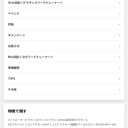
Orie日記＜ピラティスリードトレーナー＞
›
イベント
›
対談
›
キャンペーン
›
お知らせ
›
Mio日記＜ヨガリードトレーナー＞
›
資格取得
›
TIPS
›
その他
›
特徴で探す
#リフォーマーピラティス
#マットピラティス
#PMA認定校
#ピラティス
#ピラティスインストラクター
#ヨガインストラクター
#健康
#アーユルヴェーダ
#ヨガ
#RYT200