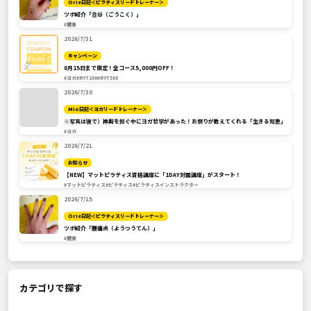
Orie日記＜ピラティスリードトレーナー＞
ツボ紹介「合谷（ごうこく）」
#健康
2026/7/31
キャンペーン
8月15日まで限定！全コース5,000円OFF！
#ヨガ
#RYT200
#RYT500
2026/7/30
Mio日記＜ヨガリードトレーナー＞
※写真は後で）神輿を担ぐ中にヨガ哲学があった！お祭りが教えてくれる「生きる知恵」
#ヨガ
2026/7/21
お知らせ
【NEW】マットピラティス資格講座に「1DAY対面講座」がスタート！
#マットピラティス
#ピラティス
#ピラティスインストラクター
2026/7/15
Orie日記＜ピラティスリードトレーナー＞
ツボ紹介「腰痛点（ようつうてん）」
#健康
カテゴリで探す