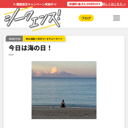
✨
✨
受講料 最大5,000円OFF
詳しくはこちら →
期間限定キャンペーン実施中
ブログ
2025/7/21
Mio日記＜ヨガリードトレーナー＞
今日は海の日！
#ヨガ