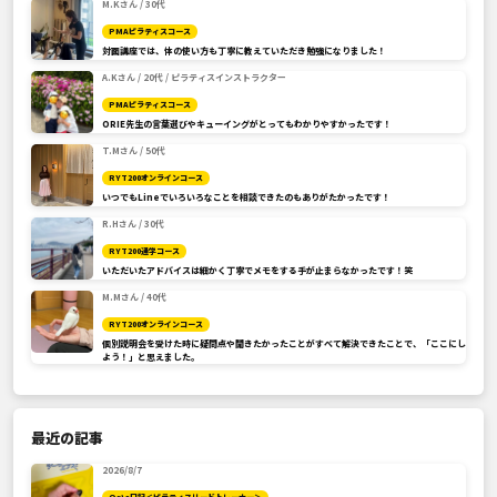
M.Kさん / 30代
PMAピラティスコース
対面講座では、体の使い方も丁寧に教えていただき勉強になりました！
A.Kさん / 20代 / ピラティスインストラクター
PMAピラティスコース
ORIE先生の言葉選びやキューイングがとってもわかりやすかったです！
T.Mさん / 50代
RYT200オンラインコース
いつでもLineでいろいろなことを相談できたのもありがたかったです！
R.Hさん / 30代
RYT200通学コース
いただいたアドバイスは細かく丁寧でメモをする手が止まらなかったです！笑
M.Mさん / 40代
RYT200オンラインコース
個別説明会を受けた時に疑問点や聞きたかったことがすべて解決できたことで、「ここにし
よう！」と思えました。
最近の記事
2026/8/7