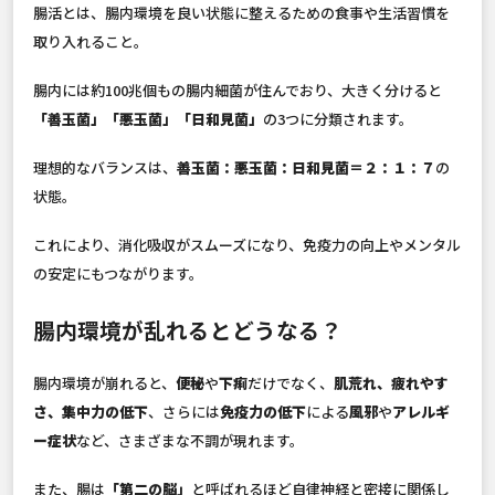
腸活とは、腸内環境を良い状態に整えるための食事や生活習慣を
取り入れること。
腸内には約100兆個もの腸内細菌が住んでおり、大きく分けると
「善玉菌」「悪玉菌」「日和見菌」
の3つに分類されます。
理想的なバランスは、
善玉菌：悪玉菌：日和見菌＝２：１：７
の
状態。
これにより、消化吸収がスムーズになり、免疫力の向上やメンタル
の安定にもつながります。
腸内環境が乱れるとどうなる？
腸内環境が崩れると、
便秘
や
下痢
だけでなく、
肌荒れ、疲れやす
さ、集中力の低下
、さらには
免疫力の低下
による
風邪
や
アレルギ
ー症状
など、さまざまな不調が現れます。
また、腸は
「第二の脳」
と呼ばれるほど自律神経と密接に関係し