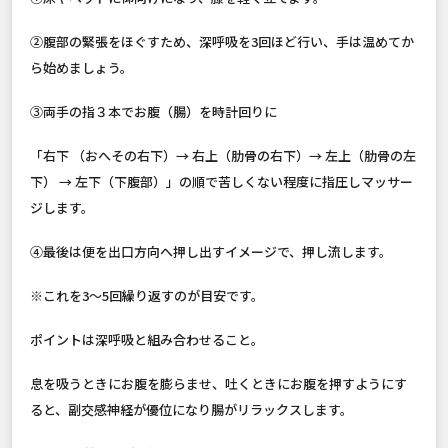
②腹部の緊張をほぐすため、深呼吸を3回ほど行い、手は温めてか
ら始めましょう。
③両手の指３本でお腹（腸）を時計回りに
「右下 （おへその右下）→ 右上（肋骨の右下）→ 左上（肋骨の左
下） → 左下（下腹部）」の順で苦しくない程度に指圧しマッサー
ジします。
④最後は便を出口方向へ押し出すイメージで、押し流します。
※これを3〜5回繰り返すのが目安です。
ポイントは深呼吸と組み合わせること。
息を吸うときにお腹を膨らませ、吐くときにお腹を押すようにす
ると、副交感神経が優位になり腸がリラックスします。