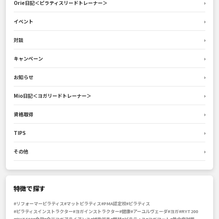
Orie日記＜ピラティスリードトレーナー＞
›
イベント
›
対談
›
キャンペーン
›
お知らせ
›
Mio日記＜ヨガリードトレーナー＞
›
資格取得
›
TIPS
›
その他
›
特徴で探す
#リフォーマーピラティス
#マットピラティス
#PMA認定校
#ピラティス
#ピラティスインストラクター
#ヨガインストラクター
#健康
#アーユルヴェーダ
#ヨガ
#RYT200