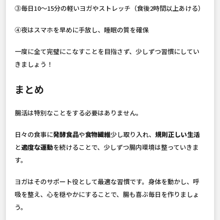
③毎日10〜15分の軽いヨガやストレッチ（食後2時間以上あける）
④夜はスマホを早めに手放し、睡眠の質を確保
一度に全て完璧にこなすことを目指さず、少しずつ習慣にしてい
きましょう！
まとめ
腸活は特別なことをする必要はありません。
日々の食事に
発酵食品
や
食物繊維
少し取り入れ、
規則正しい生活
と
適度な運動
を続けることで、少しずつ腸内環境は整っていきま
す。
ヨガはそのサポート役として最適な習慣です。身体を動かし、呼
吸を整え、心を穏やかにすることで、腸も喜ぶ毎日を作りましょ
う。