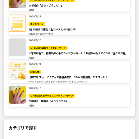
Orie日記＜ピラティスリードトレーナー＞
ツボ紹介「合谷（ごうこく）」
#健康
2026/7/31
キャンペーン
8月15日まで限定！全コース5,000円OFF！
#ヨガ
#RYT200
#RYT500
2026/7/30
Mio日記＜ヨガリードトレーナー＞
※写真は後で）神輿を担ぐ中にヨガ哲学があった！お祭りが教えてくれる「生きる知恵」
#ヨガ
2026/7/21
お知らせ
【NEW】マットピラティス資格講座に「1DAY対面講座」がスタート！
#マットピラティス
#ピラティス
#ピラティスインストラクター
2026/7/15
Orie日記＜ピラティスリードトレーナー＞
ツボ紹介「腰痛点（ようつうてん）」
#健康
カテゴリで探す