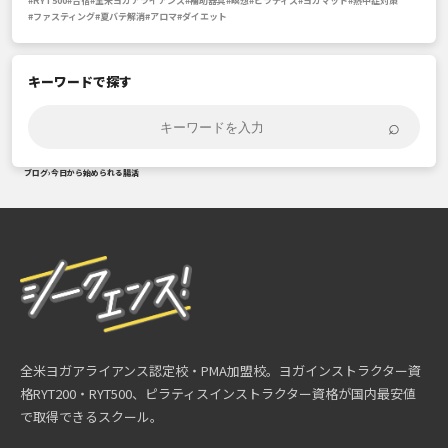
#RYT500
#合宿
#全米ヨガアライアンス
#補助器具
#瞑想
#ピラティス
#ヨガマット
#熱中症対策
#ファスティング
#夏バテ解消
#アロマ
#ダイエット
キーワードで探す
⌕
ブログ
›
今日から始められる腸活
全米ヨガアライアンス認定校・PMA加盟校。ヨガインストラクター資
格RYT200・RYT500、ピラティスインストラクター資格が国内最安値
で取得できるスクール。