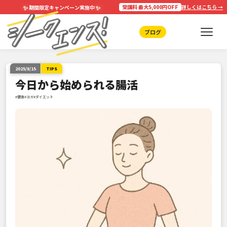
✨
✨
受講料 最大5,000円OFF
詳しくはこちら →
期間限定キャンペーン実施中
ブログ
2025/8/15
TIPS
今日から始められる腸活
#健康
#ヨガ
#ダイエット