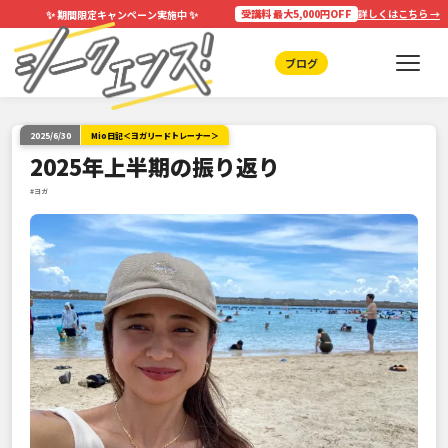
✨
✨
受講料 最大5,000円OFF
詳しくはこちら →
期間限定キャンペーン実施中
ブログ
2025/6/30
Mio日記＜ヨガリードトレーナー＞
2025年上半期の振り返り
#ヨガ