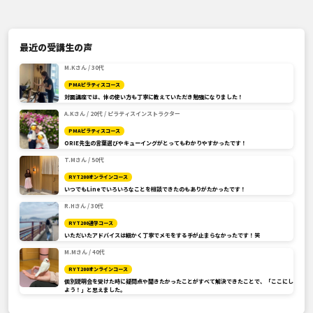
最近の受講生の声
M.Kさん / 30代
PMAピラティスコース
対面講座では、体の使い方も丁寧に教えていただき勉強になりました！
A.Kさん / 20代 / ピラティスインストラクター
PMAピラティスコース
ORIE先生の言葉選びやキューイングがとってもわかりやすかったです！
T.Mさん / 50代
RYT200オンラインコース
いつでもLineでいろいろなことを相談できたのもありがたかったです！
R.Hさん / 30代
RYT200通学コース
いただいたアドバイスは細かく丁寧でメモをする手が止まらなかったです！笑
M.Mさん / 40代
RYT200オンラインコース
個別説明会を受けた時に疑問点や聞きたかったことがすべて解決できたことで、「ここにし
よう！」と思えました。