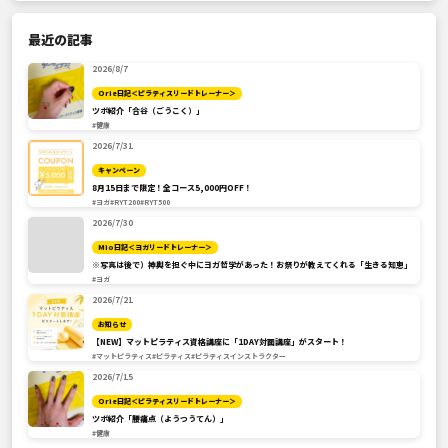
最近の記事
2026/8/7
Orie日記＜ピラティスリードトレーナー＞
ツボ紹介「合谷（ごうこく）」
#健康
2026/7/31
キャンペーン
8月15日まで限定！全コース5,000円OFF！
#ヨガ
#RYT200
#RYT500
2026/7/30
Mio日記＜ヨガリードトレーナー＞
※写真は後で）神輿を担ぐ中にヨガ哲学があった！お祭りが教えてくれる「生きる知恵」
#ヨガ
2026/7/21
お知らせ
【NEW】マットピラティス資格講座に「1DAY対面講座」がスタート！
#マットピラティス
#ピラティス
#ピラティスインストラクター
2026/7/15
Orie日記＜ピラティスリードトレーナー＞
ツボ紹介「腰痛点（ようつうてん）」
#健康