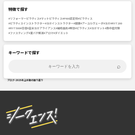
特徴で探す
#リフォーマーピラティス
#マットピラティス
#PMA認定校
#ピラティス
#ピラティスインストラクター
#ヨガインストラクター
#健康
#アーユルヴェーダ
#ヨガ
#RYT200
#RYT500
#合宿
#全米ヨガアライアンス
#補助器具
#瞑想
#ピラティス
#ヨガマット
#熱中症対策
#ファスティング
#夏バテ解消
#アロマ
#ダイエット
キーワードで探す
⌕
ブログ
›
2025年上半期の振り返り