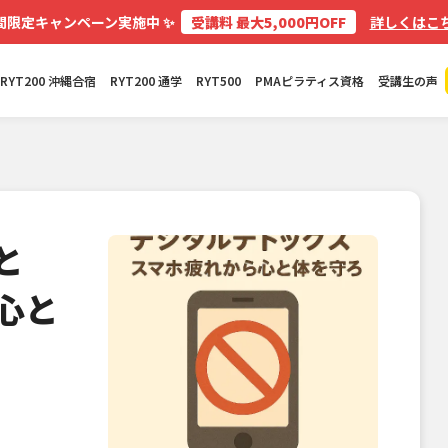
✨
間限定キャンペーン実施中
受講料 最大5,000円OFF
詳しくはこち
RYT200 沖縄合宿
RYT200 通学
RYT500
PMAピラティス資格
受講生の声
と
心と