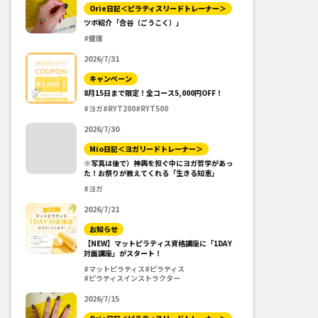
Orie日記＜ピラティスリードトレーナー＞
ツボ紹介「合谷（ごうこく）」
#健康
2026/7/31
キャンペーン
8月15日まで限定！全コース5,000円OFF！
#ヨガ
#RYT200
#RYT500
2026/7/30
Mio日記＜ヨガリードトレーナー＞
※写真は後で）神輿を担ぐ中にヨガ哲学があっ
た！お祭りが教えてくれる「生きる知恵」
#ヨガ
2026/7/21
お知らせ
【NEW】マットピラティス資格講座に「1DAY
対面講座」がスタート！
#マットピラティス
#ピラティス
#ピラティスインストラクター
2026/7/15