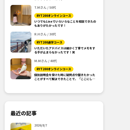
T.Mさん / 50代
RYT200オンラインコース
いつでもLineでいろいろなことを相談できたの
もありがたかったです！
R.Hさん / 30代
RYT200通学コース
いただいたアドバイスは細かく丁寧でメモをす
る手が止まらなかったです！笑
M.Mさん / 40代
RYT200オンラインコース
個別説明会を受けた時に疑問点や聞きたかった
ことがすべて解決できたことで、「ここにしよ
う！」と思えました。
最近の記事
2026/8/7