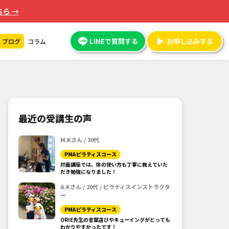
ら →
LINEで質問する
お申し込みする
ブログ
コラム
最近の受講生の声
M.Kさん / 30代
PMAピラティスコース
対面講座では、体の使い方も丁寧に教えていた
だき勉強になりました！
A.Kさん / 20代 / ピラティスインストラクタ
ー
PMAピラティスコース
ORIE先生の言葉選びやキューイングがとっても
わかりやすかったです！