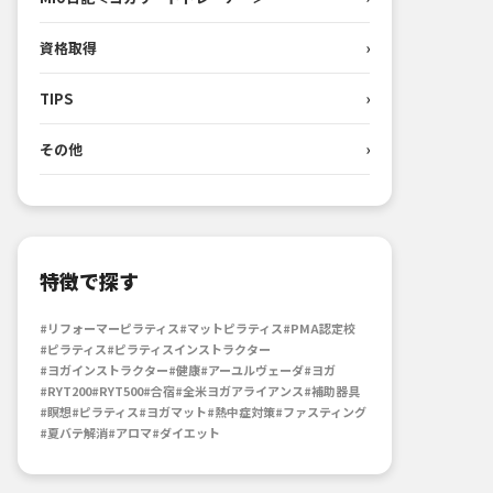
資格取得
›
TIPS
›
その他
›
特徴で探す
#リフォーマーピラティス
#マットピラティス
#PMA認定校
#ピラティス
#ピラティスインストラクター
#ヨガインストラクター
#健康
#アーユルヴェーダ
#ヨガ
#RYT200
#RYT500
#合宿
#全米ヨガアライアンス
#補助器具
#瞑想
#ピラティス
#ヨガマット
#熱中症対策
#ファスティング
#夏バテ解消
#アロマ
#ダイエット