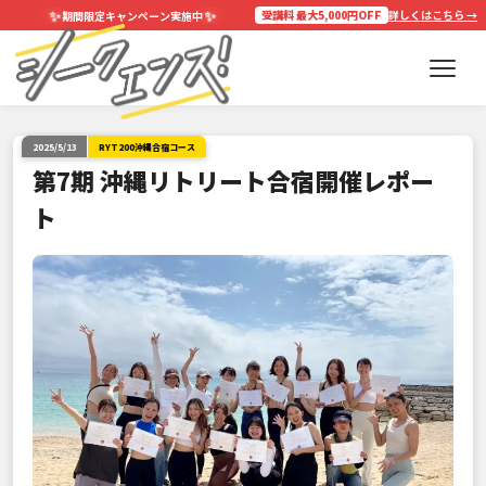
✨
✨
受講料 最大5,000円OFF
詳しくはこちら →
期間限定キャンペーン実施中
2025/5/13
RYT200沖縄合宿コース
第7期 沖縄リトリート合宿開催レポー
ト