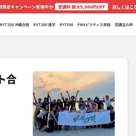
✨
間限定キャンペーン実施中
受講料 最大5,000円OFF
詳しくはこち
RYT200 沖縄合宿
RYT200 通学
RYT500
PMAピラティス資格
受講生の声
ト合