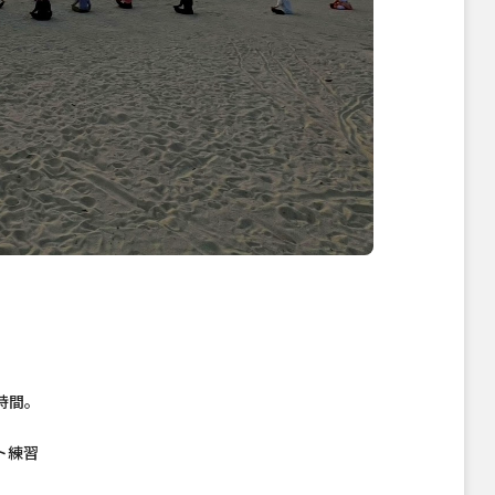
時間。
ト練習